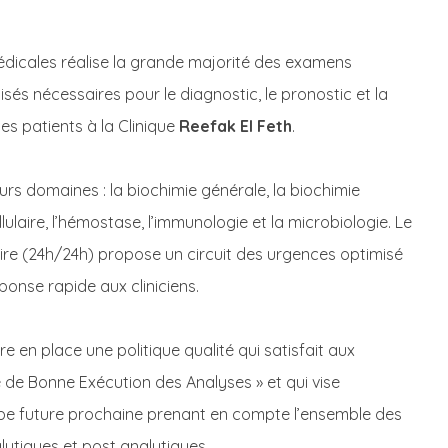
édicales réalise la grande majorité des examens
isés nécessaires pour le diagnostic, le pronostic et la
es patients à la Clinique
Reefak El Feth
.
urs domaines : la biochimie générale, la biochimie
ulaire, l’hémostase, l’immunologie et la microbiologie. Le
re (24h/24h) propose un circuit des urgences optimisé
onse rapide aux cliniciens.
e en place une politique qualité qui satisfait aux
 de Bonne Exécution des Analyses » et qui vise
ape future prochaine prenant en compte l’ensemble des
ytiques et post analytiques.