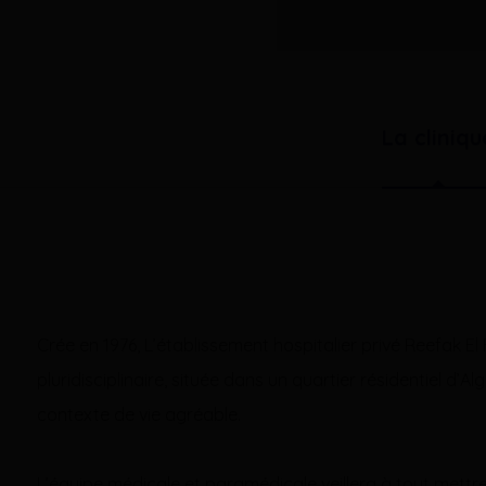
La cliniqu
Crée en 1976, L’établissement hospitalier privé Reefak El 
pluridisciplinaire, située dans un quartier résidentiel d’A
contexte de vie agréable.
L’équipe médicale et paramédicale veillera à tout mettr