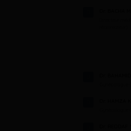
Dr. BACHA M
Directeur méd
réanimateur)
Dr. BAHAMID
Gynécologue O
Dr. HAMZA 
Gynécologue O
Dr. REDDAF 