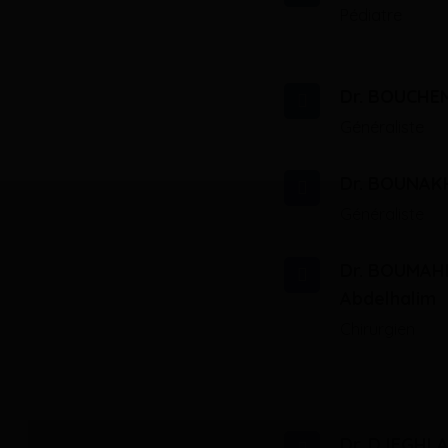
Pédiatre
Dr. BOUCHEM
Généraliste
Dr. BOUNAK
Généraliste
Dr. BOUMAH
Abdelhalim
Chirurgien
Dr. DJEGHLA