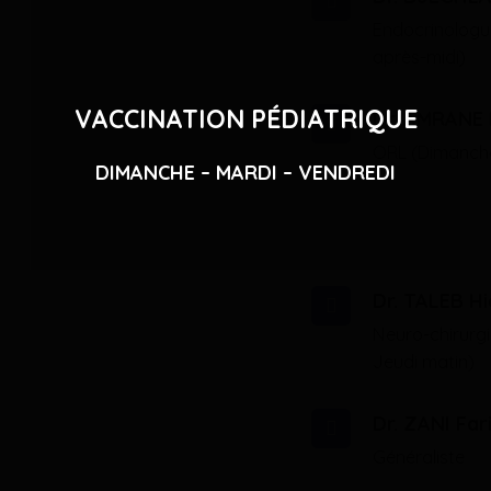
Endocrinologu
après-midi)
VACCINATION PÉDIATRIQUE
Dr. AMRANE
ORL (Dimanch
DIMANCHE – MARDI – VENDREDI
Dr. TALEB H
Neuro-chirurg
Jeudi matin)
Dr. ZANI Far
Généraliste