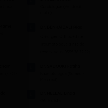
e (Jeudi
Cardiologue (Vendredi
matin)
 Kamel
Dr. BENKAIDALI Riad
e)
Chirurgien Orthopédiste
Traumatologue (Prise de
rendez-vous: 0555 78 72 92)
icham
Dr. SADOUKI Fatiha
ien (EMG -
Rhumatologue (Samedi -
Mercredi)
ida
Dr. HELLAL Linda
Généraliste