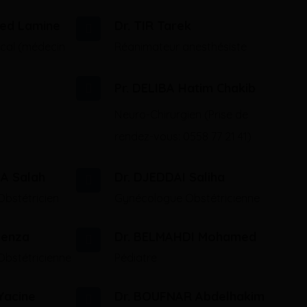
ed Lamine
Dr. TIR Tarek
ical (médecin
Réanimateur anesthésiste
Pr. DELIBA Hatim Chakib
Neuro-Chirurgien (Prise de
rendez-vous: 0558 77 21 41)
A Salah
Dr. DJEDDAI Saliha
bstétricien
Gynécologue Obstétricienne
Kenza
Dr. BELMAHDI Mohamed
bstétricienne
Pédiatre
Yacine
Dr. BOUFNAR Abdelhakim