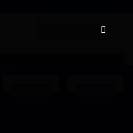
Téléphone
: +213 555 08 07 49
Email
: contact@reefakelfeth.com
rançais
Radiologie
Chirurgie générale
Savoir plus
Savoir plus