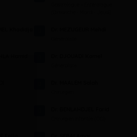
Gastrologue – Entérologue
(Dimanche - Mardi - Jeudi)
EL Khadidja
Dr. MEZUGEUR Mehdi
Généraliste
HLA Hamid
Dr. DJOUADI Kamel
Généraliste
DI
Dr. MAALEM Salah
Chirurgien
Dr. BENLAHDJEL Farid
Chirurgien Infantile (CCI)
F Fella
Dr. SEBAI Amar