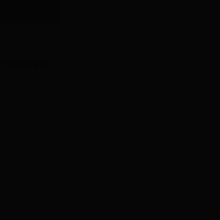
-chirurgie
Découvrez
la clinique