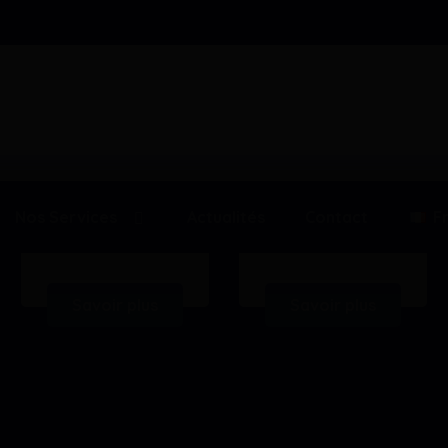
NOS SPÉCIALITÉS H24 – 7J/7
Nos Services
Actualités
Contact
F
Pédiatrie
Laboratoire
Savoir plus
Savoir plus