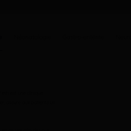
e
Néonatologie
Gastro-entérite
Neuro
Feth est une clinique
lger, assure aux patients un
e en œuvre afin de vous